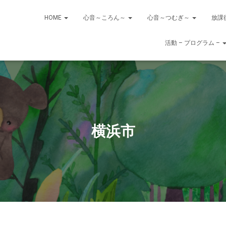
HOME
心音～ころん～
心音～つむぎ～
放課
活動 – プログラム –
横浜市