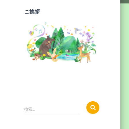
ご挨拶
検
検索…
索
: