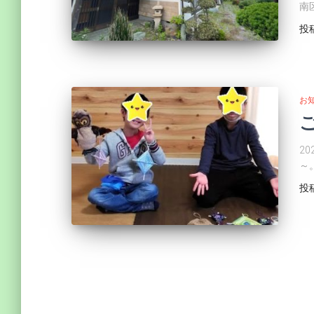
南
投
お
2
～
投