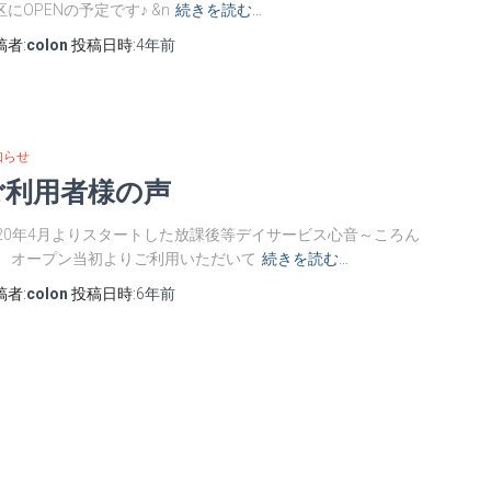
区にOPENの予定です♪ &n
続きを読む…
稿者:
colon
投稿日時:
4年
前
知らせ
ご利用者様の声
020年4月よりスタートした放課後等デイサービス心音～ころん
。 オープン当初よりご利用いただいて
続きを読む…
稿者:
colon
投稿日時:
6年
前