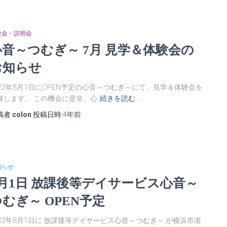
験会・説明会
心音～つむぎ～ 7月 見学＆体験会の
お知らせ
022年8月1日にOPEN予定の心音～つむぎ～にて、見学＆体験会を
催します。 この機会に是非、心
続きを読む…
稿者:
colon
投稿日時:
4年
前
知らせ
8月1日 放課後等デイサービス心音～
むぎ～ OPEN予定
022年8月1日に 放課後等デイサービス心音～つむぎ～ が横浜市港