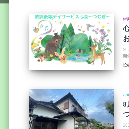
体
2
開
投
お
つ
2