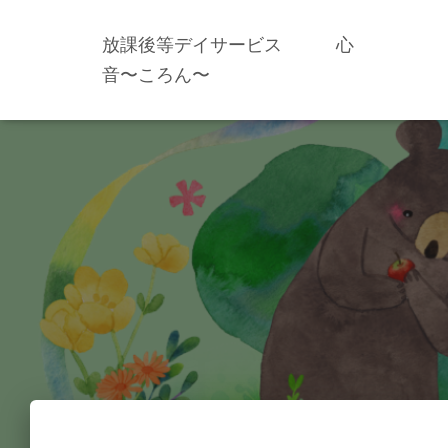
放課後等デイサービス 心
音〜ころん〜