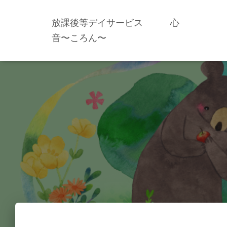
放課後等デイサービス 心
音〜ころん〜