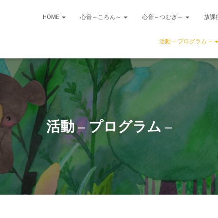
HOME
心音～ころん～
心音～つむぎ～
放課
活動 – プログラム –
活動 – プログラム –